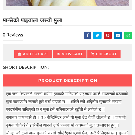
t
i
o
n
मान्छेको पाइताला जस्तो मुला
—
U
0
Reviews
p
t
o
5
ADD TO CART
VIEW CART
CHECKOUT
0
%
SHORT DESCRIPTION:
O
f
PRODUCT DESCRIPTION
f
एक जना किसानले आफ्नो बारीमा ठ्याक्कै मानिसको पाइताला जस्तै आकारको बडेमाको
मुला फलाएपछि त्यसले ठूलै चर्चा पाएको छ । अहिले त्यो अद्वितीय मुलालाई सहरमा
प्रदर्शनीमा राखिएको छ र मुला हेर्ने मानिसहरुको घुइँचो नै लागेको छ ।
समाचार जापानको हो । ३० सेन्टिमिटर लामो यो मुला डेढ केजी तौलको छ । जापानी
कृषक योकिहिरो इकोचीले आफ्नो कृषि फार्ममा यो अचम्मको मुला उब्जाएका हुन् ।
यो मुलाको टुप्पो अन्य मुलाको जस्तो साँघुरिएको चुच्चो छैन, उल्टै फैलिएको छ । मुलाको