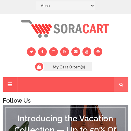
My Cart
0
item(s)
Follow Us
I
n
Introducing the Vacation
t
r
Collection — Up to 50% Of
o