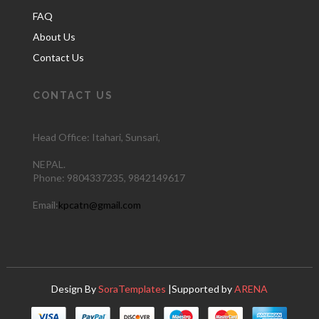
FAQ
About Us
Contact Us
CONTACT US
Head Office: Itahari
, Sunsari,
NEPAL.
Phone:
9804337235,
9842149617
Email:
kpcatn@gmail.com
Design By
SoraTemplates
|Supported by
ARENA