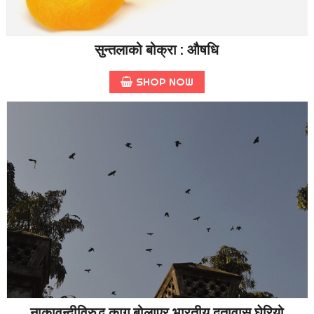
सुन्तलाको बोक्रा : औषधि
SHOP NOW
नाकावन्दीविरुद्ध काग बोलाएर भारतीय दूतावास घेरियो