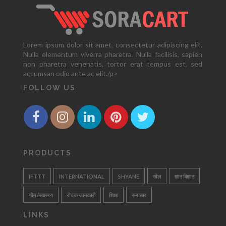
Lorem ipsum dolor sit amet, consectetur adipiscing elit.
Nulla elementum viverra pharetra. Nulla facilisis, sapien
non pharetra venenatis, tortor erat tempus est, sed
accumsan odio ante ac elit./p>
FOLLOW US
PRODUCTS
IFTTT
INTERNATIONAL
SHYANE
खेल
ज्ञान बिज्ञान
यौन /स्वास्थ्य
रोचक जानकारी
शिक्षा
समाचार
LINKS