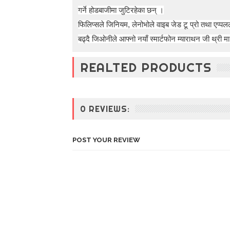
t
गर्ने होडबाजीमा जुटिरहेका छन् ।
o
फिलिप्सले जिनियम, लेनोभोले वाइब जेड टू प्रो तथा एप्पल
5
0
बढ्दै जिओनीले आफ्नो नयाँ स्मार्टफोन म्याराथन जी थ्री म
%
O
REALTED PRODUCTS
f
f
0 REVIEWS:
POST YOUR REVIEW