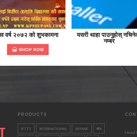
व वर्ष २०७२ को शुभकामना
यसरी थाहा पाउनुहोस् नचिने
नम्बर
SHOP NOW
PRODUCTS
CON
IFTTT
INTERNATIONAL
SHYANE
खेल
Head O