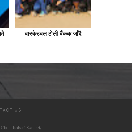
को
बास्केटबल टोली बैंकक जाँदै
TACT US
ffice: Itahari
, Sunsari,