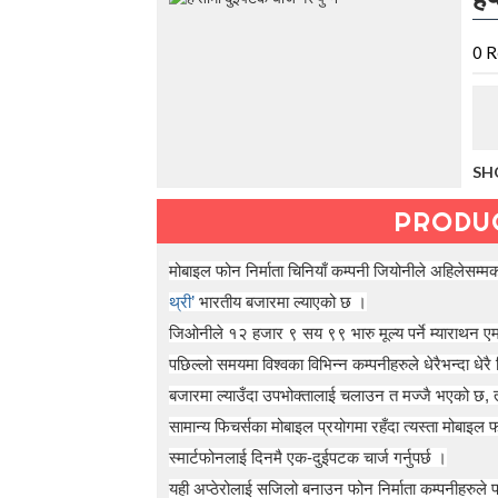
t
h
e
0
R
V
a
c
a
t
SH
i
o
PRODU
n
C
o
मोबाइल फोन निर्माता चिनियाँ कम्पनी जियोनीले अहिलेसम्मको स
l
थ्री’
भारतीय बजारमा ल्याएको छ ।
l
e
जिओनीले १२ हजार ९ सय ९९ भारु मूल्य पर्ने म्याराथन ए
c
पछिल्लो समयमा विश्वका विभिन्न कम्पनीहरुले धेरैभन्दा धेर
t
i
बजारमा ल्याउँदा उपभोक्तालाई चलाउन त मज्जै भएको छ, तर
o
सामान्य फिचर्सका मोबाइल प्रयोगमा रहँदा त्यस्ता मोबाइल फ
n
—
स्मार्टफोनलाई दिनमै एक-दुईपटक चार्ज गर्नुपर्छ ।
U
यही अप्ठेरोलाई सजिलो बनाउन फोन निर्माता कम्पनीहरुले पछ
p