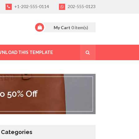
+1-202-555-0114
202-555-0123
My Cart
0
item(s)
NLOAD THIS TEMPLATE
o 50% Off
Categories