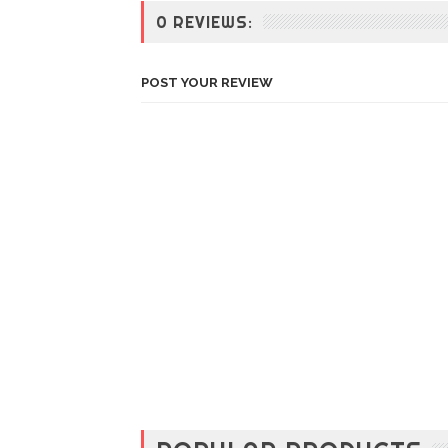
t
0 REVIEWS:
o
5
0
POST YOUR REVIEW
%
O
f
f