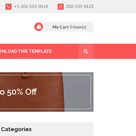
+1-202-555-0114
202-555-0123
My Cart
0
item(s)
NLOAD THIS TEMPLATE
o 50% Off
Categories