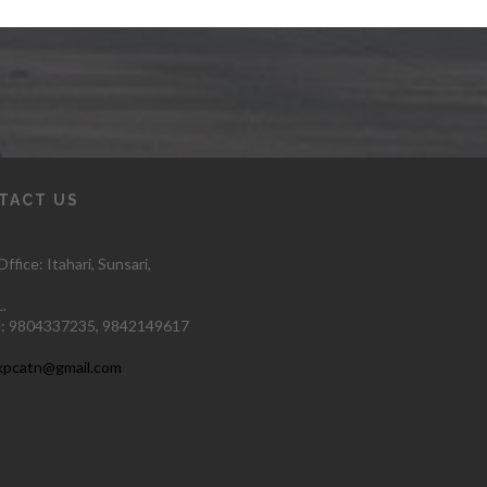
TACT US
ffice: Itahari
, Sunsari,
.
:
9804337235,
9842149617
kpcatn@gmail.com