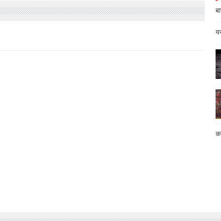
बा
यस
कस