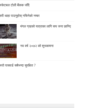
स्केटबल टोली बैंकक जाँदै
री थाहा पाउनुहोस् नचिनेको नम्बर
मंगल ग्रहको यात्राका लागि सय जना छानिए
नव वर्ष २०७२ को शुभकामना
्तो पासवर्ड सबैभन्दा सुरक्षित ?