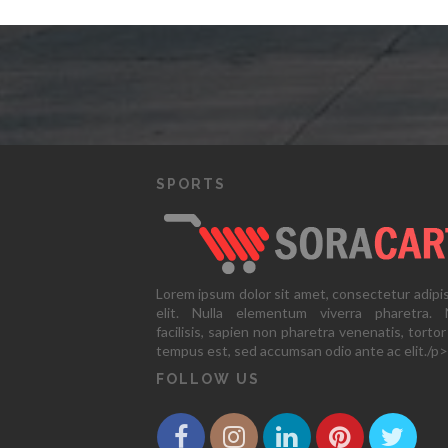
SPORTS
Lorem ipsum dolor sit amet, consectetur adipi
elit. Nulla elementum viverra pharetra. N
facilisis, sapien non pharetra venenatis, tortor
tempus est, sed accumsan odio ante ac elit./p>
FOLLOW US