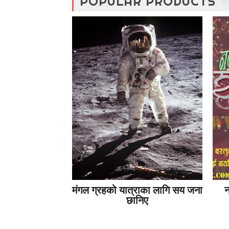
POPULAR PRODUCTS
मंगल ग्रहको यात्राका लागि सय जना
न
छानिए