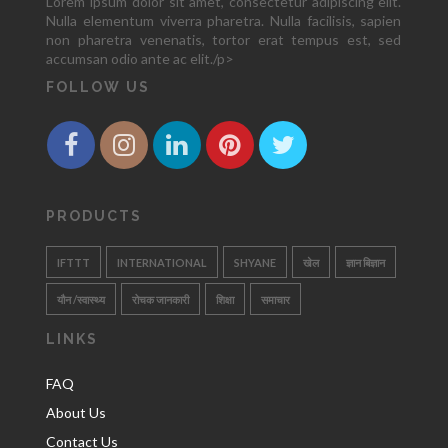
Lorem ipsum dolor sit amet, consectetur adipiscing elit.
Nulla elementum viverra pharetra. Nulla facilisis, sapien
non pharetra venenatis, tortor erat tempus est, sed
accumsan odio ante ac elit./p>
FOLLOW US
PRODUCTS
IFTTT
INTERNATIONAL
SHYANE
खेल
ज्ञान बिज्ञान
यौन /स्वास्थ्य
रोचक जानकारी
शिक्षा
समाचार
LINKS
FAQ
About Us
Contact Us