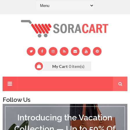
My Cart
0
item(s)
Follow Us
I
n
Introducing the Vacation
t
r
Collection — Up to 50% Of
o