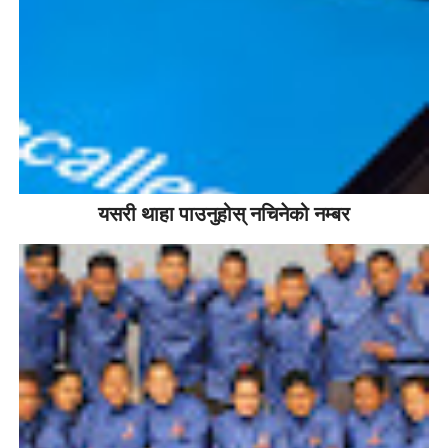
यसरी थाहा पाउनुहोस् नचिनेको नम्बर