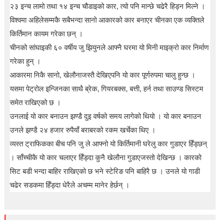
t
२३ इन्च लामो तथा १४ इन्च चौडाइको कार, त्यो पनि मान्छे चढेरै हिड्न मिल्ने ।
i
विश्वमा अहिलेसम्मकै सबैभन्दा सानो आकारको कार बनाएर चीनका एक व्यक्तिले
o
n
किर्तिमान कायम गरेका छन् ।
—
चीनको सांघाइकी ६० वर्षीय जु झियुनले आफ्नै घरमा यो मिनी माइक्रो कार निर्माण
U
p
गरेका हुन् ।
t
आकारमा निकै सानो, खेलौनाजस्तै देखिएपनि यो कार पूर्णरुपमा चालु हुन्छ ।
o
5
यसमा पेट्रोल इन्जिनका साथै ब्रेक, गियरबक्स, बत्ती, हर्न तथा साउण्ड सिस्टम
0
समेत राखिएको छ ।
%
O
उनलाई यो कार बनाउन झण्डै दुइ वर्षको समय लागेको थियो । यो कार बनाउन
f
उनले झण्डै २४ हजार रुपैयाँ बराबरको रकम खर्चेका थिए ।
f
व्यस्त ट्राफिकका बीच पनि जु ले आफ्नो यो किर्तिमानी घरेलु कार गुडाएर हिँड्छन्
। साँच्चीकै यो कार चलाएर हिँड्दा कुनै खेलौना गुडाएजस्तो देखिन्छ । कारको
सिट बडी भन्दा बाहिर राखिएको छ भने स्टेरिङ पनि बाहिरै छ । उनले यो गाडी
चढेर सडकमा हिँड्दा धेरैले अचम्म मानेर हेर्छन् ।