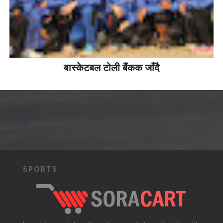
बास्केटबल टोली बैंकक जाँदै
SPORTS