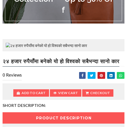
d
f
u
c
i
n
g
t
h
e
V
a
२४ हजार रुपैयाँमा बनेको यो हो विश्वको सबैभन्दा सानो कार
c
a
t
0
Reviews
i
o
n
ADD TO CART
VIEW CART
CHECKOUT
C
o
SHORT DESCRIPTION:
l
l
e
PRODUCT DESCRIPTION
c