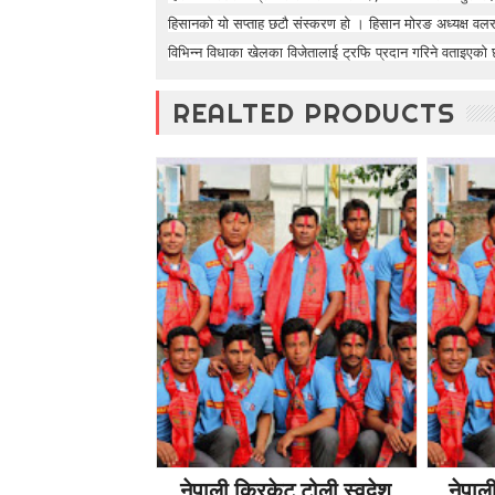
t
हिसानको यो सप्ताह छटौ संस्करण हो । हिसान मोरङ अध्यक्ष वलरा
o
विभिन्न विधाका खेलका विजेतालाई ट्रफि प्रदान गरिने वताइएको 
5
0
%
REALTED PRODUCTS
O
f
f
नेपाली क्रिकेट टोली स्वदेश
नेपाल