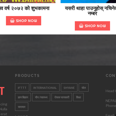
व वर्ष २०७२ को शुभकामना
यसरी थाहा पाउनुहोस् नचिने
नम्बर
SHOP NOW
SHOP NOW
PRODUCTS
CON
IFTTT
INTERNATIONAL
SHYANE
खेल
Head O
ज्ञान बिज्ञान
यौन /स्वास्थ्य
रोचक जानकारी
शिक्षा
NEPAL
scing
Phone
समाचार
ulla
 erat
Email: