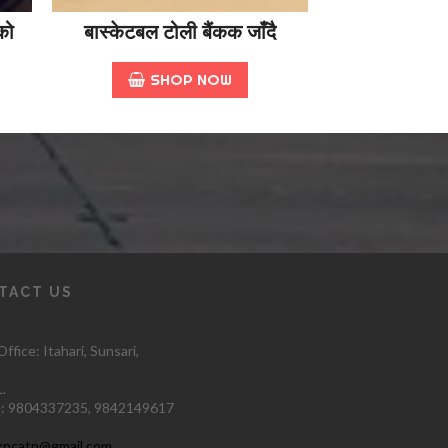
को
बास्केटबल टोली बैंकक जाँदै
SHOP NOW
TACT US
ffice: Itahari
, Sunsari,
.
:
9804337235,
9842149617
kpcatn@gmail.com