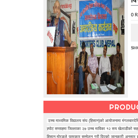
t
h
e
0
R
V
a
c
a
t
SH
i
o
n
C
o
l
l
e
c
t
PRODU
i
o
n
उच्च माध्यमिक विद्यालय संघ (हिसान)को आयोजनामा मंगलबारदेखि
—
स्र्पोट सप्ताहमा जिल्लाका २७ उच्च माविका १२ सय खेलाडीको सह
U
हिसान मोरङले पत्रकार सम्मेलन गरी दिएको जानकारी अनुसार स्र
p