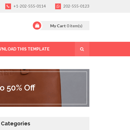
+1-202-555-0114
202-555-0123
My Cart
0
item(s)
NLOAD THIS TEMPLATE
o 50% Off
Categories