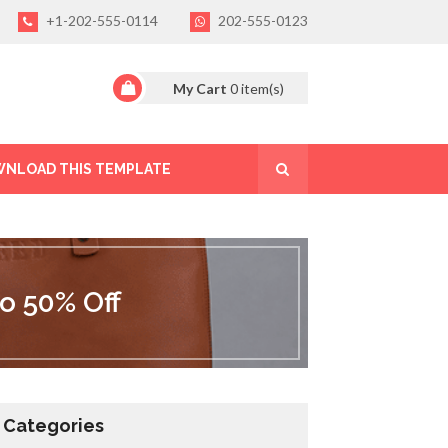
+1-202-555-0114
202-555-0123
My Cart
0
item(s)
NLOAD THIS TEMPLATE
o 50% Off
Categories