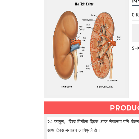
t
h
e
0
R
V
a
c
a
t
SH
i
o
n
C
o
l
l
e
c
t
PRODU
i
o
n
२८ फागुन, विश्व मिर्गौला दिवस आज नेपालमा पनि चेतनामू
—
साथ दिवस मनाउन लागिएको हो ।
U
p