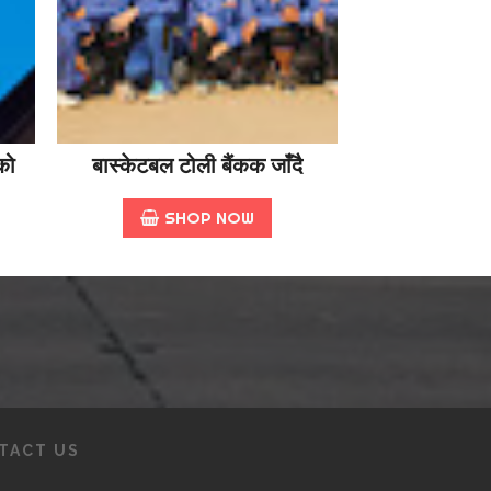
को
बास्केटबल टोली बैंकक जाँदै
SHOP NOW
TACT US