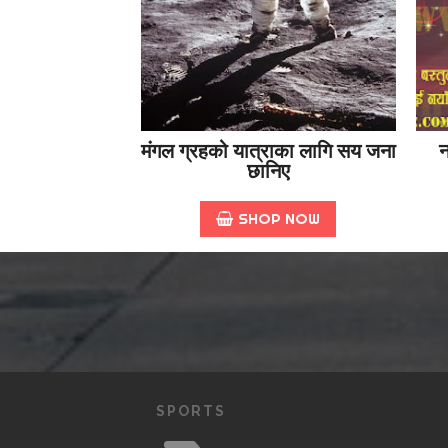
मंगल ग्रहको यात्राका लागि सय जना
न
छानिए
SHOP NOW
SPORTS