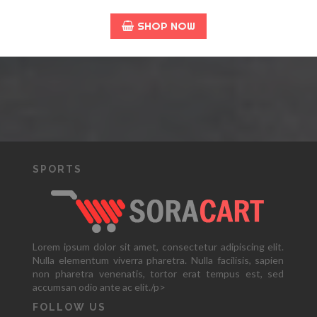
SHOP NOW
SPORTS
Lorem ipsum dolor sit amet, consectetur adipiscing elit.
Nulla elementum viverra pharetra. Nulla facilisis, sapien
non pharetra venenatis, tortor erat tempus est, sed
accumsan odio ante ac elit./p>
FOLLOW US