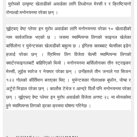
t
युरोपको उत्कृष्ट खेलाडीको अवार्डका लागि लिओनल मेस्सी र र क्रिष्टियानो
i
रोनाल्डो मनोनयनमा परेका छन् ।
o
n
—
यूईएफए वेष्ट प्लेयर इन युरोप अवार्डका लागि मनोनयनमा परेका १० खेलाडीको
U
p
नाम सार्वजजिक भएको छ । जसमा च्याम्पियन्स लिगको फाइनल खेलेका
t
बार्सिलोना र युभेन्टसका खेलाडीको बाहुल्य छ । इंग्लिस क्लबबाट चेल्सीका इडेन
o
5
हजार्ड परेका छन् । प्रिमियर लिग विजेता चेल्सी च्याम्पियन्स लिगको
0
क्वार्टरफाइनलबाटै बाहिरिएको थियो । मनोनयनमा बार्सिलोनाका तीन स्ट्राइकर
%
O
मेस्सी, लुईस स्वरेज र नेयमार परेका छन् । उनीहरुले तीन जनाले गत सिजन
f
१२२ गोलको कीर्तिमान बनाएका थिए । युभेन्टसका गोलरक्षक बुफोन, पोग्बा र
f
अर्टुरो भिडाल परेका छन् । कार्लोस टेभेज र आन्द्रे पिर्लो पनि मनोनयनमा परेका
छन् । यूईएफए वेष्ट प्लेयर इन युरोप अवार्डको विजेता अगष्ट २८ मा मोनाकोमा
हुने च्याम्पियन्स लिगको ड्रका क्रममा घोषणा गरिनेछ ।