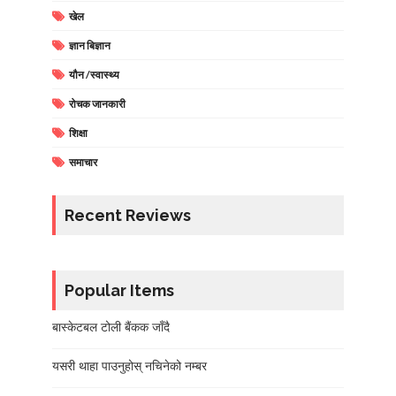
खेल
ज्ञान बिज्ञान
यौन /स्वास्थ्य
रोचक जानकारी
शिक्षा
समाचार
Recent Reviews
Popular Items
बास्केटबल टोली बैंकक जाँदै
यसरी थाहा पाउनुहोस् नचिनेको नम्बर