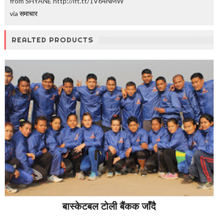
from SHYANE http://ift.tt/1V64NMW
via
समाचार
REALTED PRODUCTS
बास्केटबल टोली बैंकक जाँदै