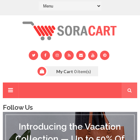
My Cart
0
item(s)
Follow Us
I
n
Introducing the Vacation
t
r
Collection — Up to 50% Of
o