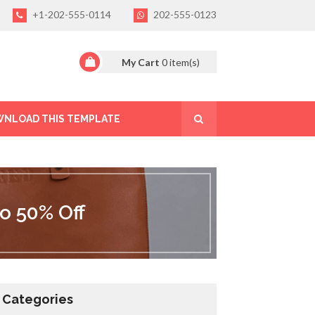
+1-202-555-0114
202-555-0123
My Cart
0
item(s)
NLOAD THIS TEMPLATE
o 50% Off
Categories