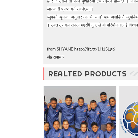
छ र ? उसले ती फोन बुथहरुमा टचस्क्रिन हाल्नेछ । जसको 
t
जानकारी प्राप्त गर्न सक्नेछन् ।
o
5
ब्लुमबर्ग न्यूजका अनुसार आगामी जाडो याम अगाडि नै न्युय
0
। उक्त ट्रायल सफल भएसँगै गुगलले यो परियोजनालाई विश्वका
%
O
f
f
from SHYANE http://ift.tt/1H1SLg6
via
समाचार
REALTED PRODUCTS