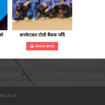
को
बास्केटबल टोली बैंकक जाँदै
SHOP NOW
TACT US