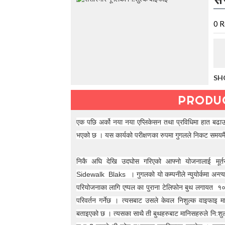
t
h
e
0
R
V
a
c
a
t
SH
i
o
PRODU
n
C
o
एक पछि अर्को नया नया एप्लिकेसन तथा प्रविधिमा हात बढाउ
l
भएको छ । यस कार्यको परीक्षणका रुपमा गुगलले निकट समयम
l
e
c
निकै अघि देखि उदघोस गरिएको आफ्नो योजनालाई मूर्
t
Sidewalk Blaks । गुगलको यो कम्पनीले न्युयोर्कमा अन्त्यन
i
o
परियोजनाका लागि एप्पल का पुराना टेलिफोन बुथ लगायत १० 
n
परिवर्तन गर्नेछ । त्यसबाट उसले केवल निशुल्क वाइफाइ म
—
बताइएको छ । त्यसका साथै ती बुथहरुबाट मानिसहरुले नि:शु
U
p