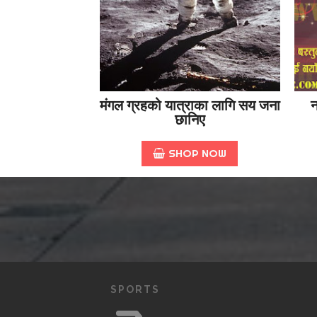
मंगल ग्रहको यात्राका लागि सय जना
न
छानिए
SHOP NOW
SPORTS