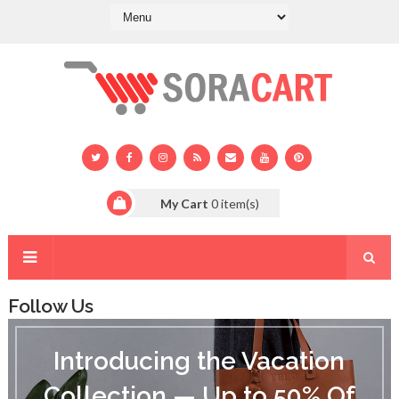
My Cart
0
item(s)
Follow Us
I
n
Introducing the Vacation
t
r
Collection — Up to 50% Of
o