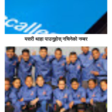
यसरी थाहा पाउनुहोस् नचिनेको नम्बर