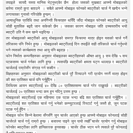
t
तपाइले सायदै यस्ता मानिस भेट्नुभएकेा छैन होला जसको मुखबाट आफ्नो मोबाइलको
i
बारेमा राम्रो कुरा बताउने । सबैले आफ्नो मोबाइल फोनको ब्याट्रीको चार्ज नै खप्दैन भन्ने
o
लगायतका गुनासो गरिरहेकै हुन्छन् ।
n
अत्याधुनिक प्रविधि तथा अनगिन्ती फिचरहरु थपिँदै जाँदा मोबाइल फोनको ब्याट्रीको आयु
—
सोही मुताविक बढ्दै जान सकेको छैन । जसका कारण मोबाइल जति उच्चस्तरीय भयो
U
ब्याट्री उति नै कम खप्ने भइदिन्छ ।
p
तर मोबाइलको ब्याट्रीको आयु मोबाइलको समग्र फिचरमा मात्र होइन यसको चार्ज गर्ने
t
तरिकामा पनि निर्भर हुन्छ । मोबाइलको ब्याट्रीलाई दिन तपाइँले सही तरिकाले चार्ज गर्नुभयो
o
भने त्यसको कार्यक्षमता तथा आयु पनि बढ्दछ ।
5
फोन निर्माता कम्पनीहरुका अनुसार मोबाइलका ब्याट्रीहरुको औषत आयु ३ सय देखि ५ सय
0
पटकसम्म चार्ज गर्नका लागि हुन्छ । त्यसपछि ब्याट्रीको क्षमता घट्न थाल्दछ र ब्याट्रीले
%
चार्जलाई राम्रोसँग संग्रह गर्न सक्दैन ।
O
विज्ञहरुका अनुसार मोबाइलको ब्याट्रीको चार्ज पूरै रित्याउने गरी प्रयोग नगर्ने मात्र होइन
f
की शत प्रतिशत चार्ज पनि गर्नुहुँदैन ।
f
लिथियम आयन ब्याट्रीलाई ४० देखि ८० प्रतिशतसम्म चार्ज गरेर राख्नुपर्छ । ब्याट्रीको
चार्जलाई २० प्रतिशत भन्दा कम हुन नदिनु उत्तम हुन्छ ।
मोबाइलको ब्याट्रीलाई एक महिनामा एक पटक भन्दा बढि शत प्रतिशत चार्ज गर्नुहुँदैन ।
ब्याट्रीलाई शत प्रतिशत चार्ज गर्नु भनेको कम्प्युटरलाई रिस्टार्ट गर्नु जस्तै हो, जुन पटक
पटक गर्नु हुँदैन ।
मोबाइल फोन किन्ने बेलामा सँगसँगै जुन चार्जर आएको हुन्छ आफ्नो मोबाइल फोनलाई सोही
चार्जरले चार्ज गर्नु राम्रो हुन्छ । बजारमा पाइने जुन पायो त्यहीँ चार्जर प्रयोग गर्नु मोबाइल
फोनकेा ब्याट्रीका लागि हानिकारक हुनसक्छ । चार्जर ठीक भएन भने त्यसले पूरै फोनलाई