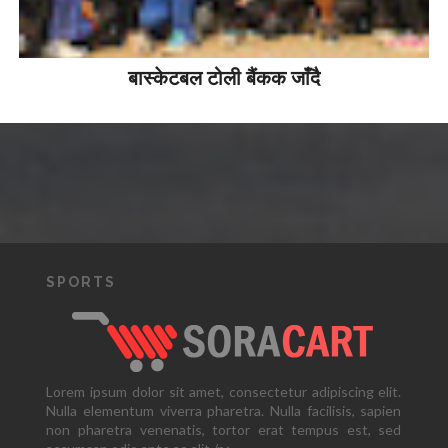
बास्केटबल टोली बैंकक जाँदै
SPORTS
Lorem ipsum dolor sit amet, consectetur adipiscing elit.
Nulla elementum viverra pharetra. Nulla facilisis, sapien
non pharetra venenatis, tortor erat tempus est, sed