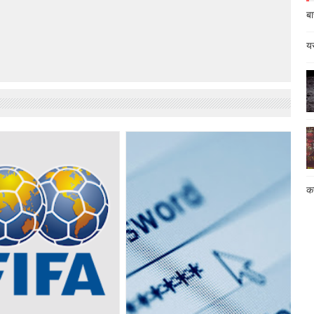
बा
यस
कस