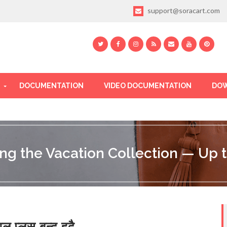
support@soracart.com
DOCUMENTATION
VIDEO DOCUMENTATION
DOW
ing the Vacation Collection — Up t
गल प्लस बन्द हुदै