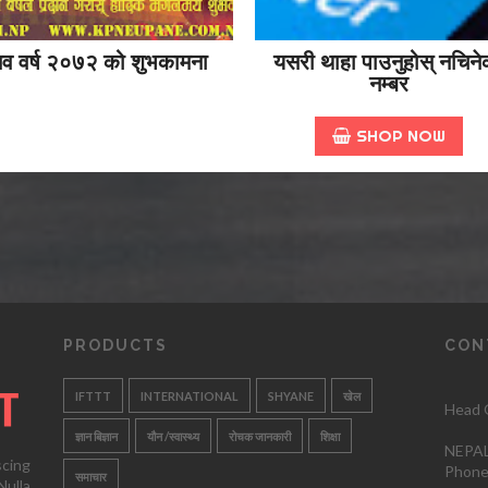
व वर्ष २०७२ को शुभकामना
यसरी थाहा पाउनुहोस् नचिने
नम्बर
SHOP NOW
PRODUCTS
CON
IFTTT
INTERNATIONAL
SHYANE
खेल
Head O
ज्ञान बिज्ञान
यौन /स्वास्थ्य
रोचक जानकारी
शिक्षा
NEPAL
scing
Phone
समाचार
ulla