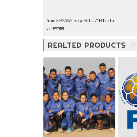
t
o
5
from SHYANE http://ift.tt/1H1kkTn
0
%
via
समाचार
O
f
REALTED PRODUCTS
f