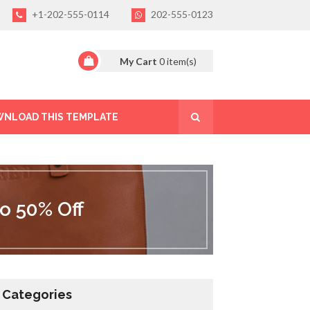
+1-202-555-0114
202-555-0123
My Cart
0
item(s)
NLOAD THIS TEMPLATE
o 50% Off
Categories