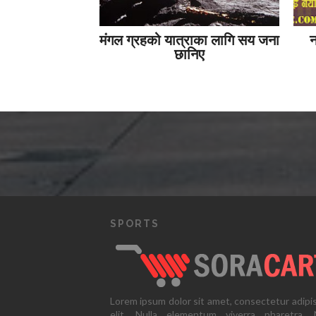
मंगल ग्रहको यात्राका लागि सय जना
न
छानिए
SPORTS
Lorem ipsum dolor sit amet, consectetur adipi
elit. Nulla elementum viverra pharetra. N