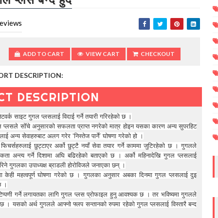
eviews
ADD TO CART
VIEW CART
CHECKOUT
ORT DESCRIPTION:
CT DESCRIPTION
ेटवर्क साइट गुगल प्लसलाई विदाई गर्ने तयारी गरिरहेको छ ।
ल प्लसले सोँचे अनुसारको सफलता प्राप्त नगरेको मात्र होइन यसका कारण अन्य सुपरहिट
ाई अन्य सेवाहरुबाट अलग गरेर ‘निस्तेज पार्ने’ घोषणा गरेको हो ।
िचर्सहरुलाई छुट्टाएर अर्को छुट्टै नयाँ सेवा तयार गर्ने काममा जुटिरहेको छ । गुगलले
कता अन्त्य गर्ने दिशामा अघि बढिरहेको बताएको छ । अर्को महिनादेखि गुगल प्लसलाई
 गरिने गुगलका उपाध्यक्ष ब्राडली होरोविजले जनाएका छन् ।
केही महत्वपूर्ण घोषणा गरेको छ । गुगलका अनुसार अबका दिनमा गुगल प्लसलाई दुइ
ेछ ।
टिप्पणी गर्ने लगायतका लागि गुगल प्लस प्रोफाइल हुनु आवश्यक छ । तर भविष्यमा गुगलले
 छ । यसको अर्थ गुगलले आफ्नो फ्लप सन्तानको रुपमा रहेको गुगल प्लसलाई विस्तारै बन्द