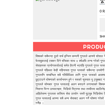
t
h
e
0
R
V
a
c
a
t
SH
i
o
PRODU
n
C
o
विश्वको सबैभन्दा ठूलो सर्च इन्जिन कम्पनी गुगलले आफ्नो सोसल न
l
फेसबुकलाई टक्कर दिने सोँचका साथ ४ वर्षअघि लन्च गरेको गुग
l
सेवाहरुका प्रयोगकर्तालाई समेत हैरानी भएपछि गुगलले गुगल प्लसल
e
गुगलले पछिल्ला केही महिनायता गुगल प्लसको सबैभन्दा उपयोगी फ
c
गुगलसँग सम्बन्धित सबै गतिविधिका लागि गुगल प्लसको आवश्य
t
छुट्टाउने घोषणाको कार्यान्वयन हुने र यसको सुरुवात यु ट्युबबाट
i
गुगलले सोमबार गुगल प्लसलाई अलग बनाउने लगायतको विषयमा 
o
नितान्त भिन्न उत्पादनहरु, भिडियो स्टि्रम्स तथा तस्वीरमा बदलिन
n
अहिलेसम्म गुगलका कतिपय सेवा उपयोग जस्तै युट्युब भिडियोमा 
—
गुगल प्लसलाई आफ्ना सबै अन्य सेवाबाट अलग गर्ने घोषणा गरेको
U
गर्नेछ ।
p