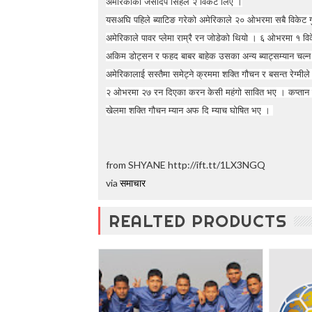
अमेरिकाका जसदिप सिंहले २ विकेट लिए ।
t
यसअघि पहिले ब्याटिङ गरेको अमेरिकाले २० ओभरमा सबै विकेट 
o
5
अमेरिकाले पावर प्लेमा राम्रै रन जोडेको थियो । ६ ओभरमा १ व
0
अकिम डोट्सन र फहद बाबर बाहेक उसका अन्य ब्याट्सम्यान चल
%
अमेरिकालाई सस्तैमा समेट्ने क्रममा शक्ति गौचन र बसन्त रेग्
O
f
२ ओभरमा २७ रन दिएका करन केसी महंगो सावित भए । कप्तान
f
खेलमा शक्ति गौचन म्यान अफ दि म्याच घोषित भए ।
from SHYANE http://ift.tt/1LX3NGQ
via
समाचार
REALTED PRODUCTS