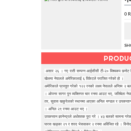
t
h
e
0
R
V
a
c
a
t
SH
i
o
PRODU
n
C
o
असार
२६ । गए राती सम्पन्न आईसीसी टी-२० विश्वकप छनोट 
l
खेलमा नेपालले अमेरिकालाई ६ विकेटले पराजित गरेको हो ।
l
e
अमेरिकाले प्रस्तुत गरेको १२२ रनको लक्ष्य नेपालले अन्तिम २ बल
c
। ओपनर सागर पुन व्यक्तिगत चार रनमा आउट भए, जतिबेला नेप
t
तर, सुवास खकुरेलको स्थानमा आएका अनिल मण्डल र उपकप्तान ज्ञ
i
o
। अनिल २९ रनमा आउट भए ।
n
उपकप्तान ज्ञानेन्द्रले अर्धशतक पुरा गरे । ४३ बलको सामना 
—
पारस खड्का २१ र शरद भेसवाकर २ रनमा अविजित रहे । विनोद 
U
p