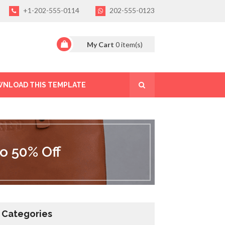
+1-202-555-0114
202-555-0123
My Cart
0
item(s)
NLOAD THIS TEMPLATE
o 50% Off
Categories