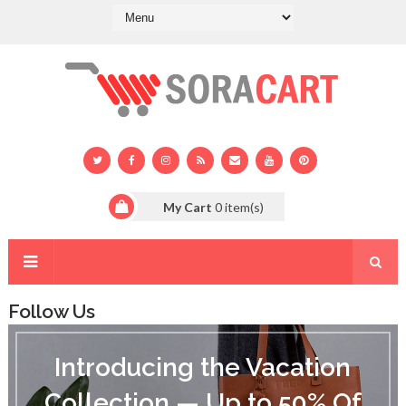
My Cart
0
item(s)
Follow Us
I
n
Introducing the Vacation
t
r
Collection — Up to 50% Of
o