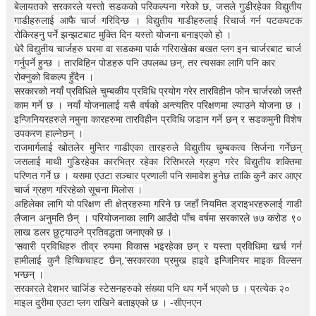
t
बेलायतको सरकारले यस्तो सडकको परिकल्पना गरेको छ, जसले गुडीरहेका विद्युतीय
i
गाडीहरुलाई आफै चार्ज गरिदिन्छ । विद्युतीय गाडीहरुलाई रिचार्ज गर्न पटकपटक
o
रोकिरहनु पर्ने झन्झटबाट मुक्ति दिन यस्तो योजना बनाइएको हो ।
n
धेरै विद्युतीय चार्जहरु घरमा वा सडकमा पार्क गरिराखेका बखत प्लग इन चार्जरबाट चार्ज
—
गर्नुपर्ने हुन्छ । तारविहिन पोडहरु पनि उपलब्ध छन्, तर त्यसका लागि पनि कार
U
रोक्नुको विकल्प हुँदैन ।
p
सरकारको नयाँ प्रविधिले चुम्बकीय प्रविधि प्रयोग गरेर तारविहीन फोन चार्जरको जस्तै
t
काम गर्ने छ । नयाँ योजनालाई यसै वर्षको अन्त्यतिर परिक्षणमा ल्याउने योजना छ ।
o
इन्जिनियरहरुले नमुना कारहरुमा तारविहीन प्रविधि जडान गर्ने छन् र सडकमुनी विशेष
5
उपकरण हाल्नेछन् ।
0
राजमार्गलाई खोतलेर मुन्तिर गाडीएका तारहरुले विद्युतीय चुम्बकत्व सिर्जना गर्नेछन्
%
जसलाई माथी गुडिरहेका कारभित्र रहेका रिसिभरले ग्रहण गरेर विद्युतीय शक्तिमा
O
परिणत गर्ने छ । यसमा एउटा सञ्चार प्रणाली पनि समावेश हुनेछ ताकि कुनै कार आएर
f
चार्ज ग्रहण गरिरहेको सूचना मिलोस ।
f
अहिलेका लागि यो परिक्षण ती क्षेत्रहरुमा गरिने छ जहाँ नियमित ड्राइभरहरुलाई गाडी
लैजान अनुमति छैन् । परियोजनाका लागि आउँदो पाँच वर्षमा सरकारले ७७ करोड ९०
लाख डलर छुट्याउने प्रतिवद्धता जनाएको छ ।
‘सवारी प्रविधिहरु तीव्र रुपमा विकास भइरहेका छन् र यस्ता प्रविधिमा खर्च गर्न
हामीलाई कुनै हिच्किचाहट छैन्,’सरकारका प्रमुख हाइवे इन्जिनियर माइक विल्सन
भन्छन् ।
सरकारले देशभर चार्जिङ स्टेसनहरुको संख्या पनि थप गर्ने भएको छ । प्रत्येक २०
माइल दुरीमा एउटा प्लग राखिने बताइएको छ । -सीएनएन