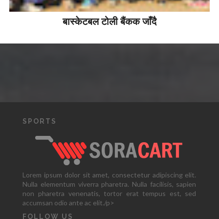
बास्केटबल टोली बैंकक जाँदै
SPORTS
Lorem ipsum dolor sit amet, consectetur adipiscing elit.
Nulla elementum viverra pharetra. Nulla facilisis, sapien
non pharetra venenatis, tortor erat tempus est, sed
accumsan odio ante ac elit./p>
FOLLOW US