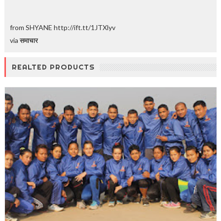
from SHYANE http://ift.tt/1JTXlyv
via
समाचार
REALTED PRODUCTS