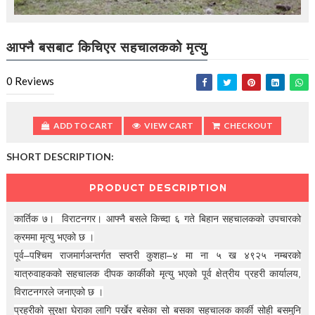
t
i
o
n
आफ्नै बसबाट किचिएर सहचालकको मृत्यु
—
U
0
Reviews
p
t
o
5
ADD TO CART
VIEW CART
CHECKOUT
0
%
SHORT DESCRIPTION:
O
f
PRODUCT DESCRIPTION
f
कार्तिक ७। विराटनगर। आफ्नै बसले किच्दा ६ गते बिहान सहचालकको उपचारको
क्रममा मृत्यु भएको छ ।
पूर्व–पश्चिम राजमार्गअन्तर्गत सप्तरी कुशहा–४ मा ना ५ ख ४९२५ नम्बरको
यात्रुवाहकको सहचालक दीपक कार्कीको मृत्यु भएको पूर्व क्षेत्रीय प्रहरी कार्यालय,
विराटनगरले जनाएको छ ।
प्रहरीको सुरक्षा घेराका लागि पर्खेर बसेका सो बसका सहचालक कार्की सोही बसमुनि