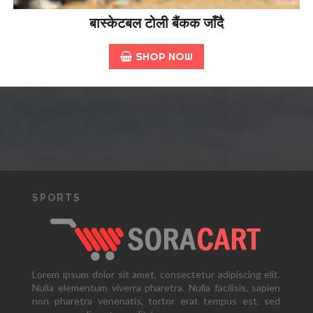
बास्केटबल टोली बैंकक जाँदै
SHOP NOW
SPORTS
Lorem ipsum dolor sit amet, consectetur adipiscing elit.
Nulla elementum viverra pharetra. Nulla facilisis, sapien
non pharetra venenatis, tortor erat tempus est, sed