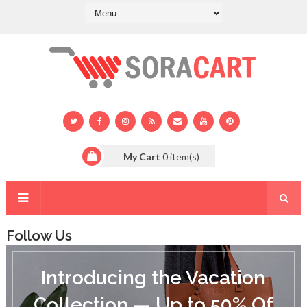
My Cart
0
item(s)
Follow Us
I
n
Introducing the Vacation
t
r
Collection — Up to 50% Of
o