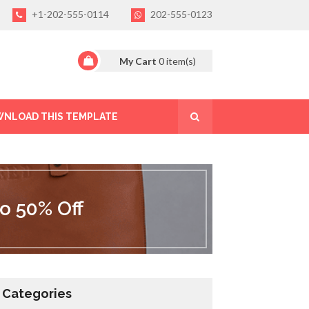
+1-202-555-0114
202-555-0123
My Cart
0
item(s)
NLOAD THIS TEMPLATE
o 50% Off
Categories