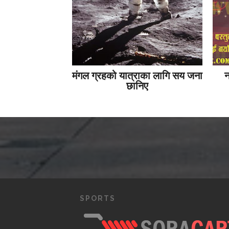
मंगल ग्रहको यात्राका लागि सय जना
न
छानिए
SPORTS