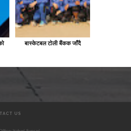
को
बास्केटबल टोली बैंकक जाँदै
TACT US
ffice: Itahari
, Sunsari,