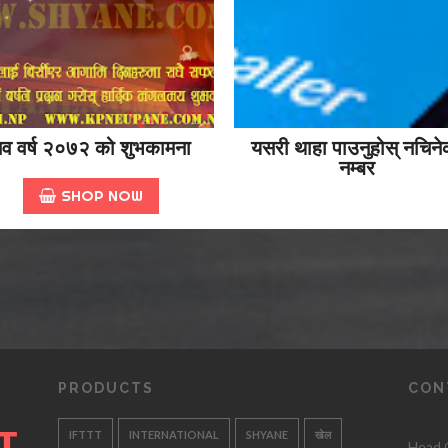
व वर्ष २०७२ को शुभकामना
यसरी थाहा पाउनुहोस् नचिने
नम्बर
SHOP NOW
PRODUCTS
CON
IFTTT
INTERNATIONAL
SHYANE
खेल
Head O