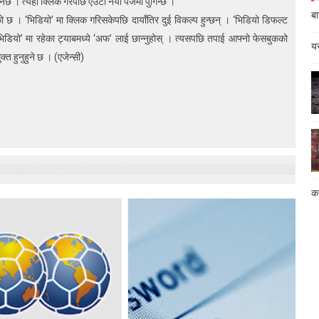
नेछ । त्यहाँ क्लिक गरेपछि एउटा नयाँ पेजमा पुगिन्छ ।
बा
ो छ । ‘भिडियो’ मा क्लिक गरिसकेपछि दायाँतिर दुई विकल्प हुन्छन् । ‘भिडियो डिफल्ट
ले भिडियो’ मा रहेका ट्याबमध्ये ‘अफ’ लाई छान्नुहोस् । त्यसपछि तपाई आफ्नो फेसबुकको
यस
त हुनुहुने छ । (एजेन्सी)
कस