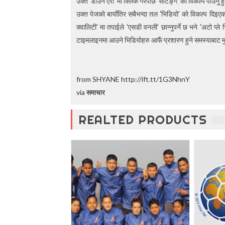
उक्त ‘डाउन एरो’ मा क्लिक गरेपछि ‘सेटिङ्ग’ को विकल्प पाउनु हु
t
उक्त पेजको बायाँतिर सबैभन्दा तल ‘भिडियो’ को विकल्प दिइएक
o
5
क्वालिटी’ मा तपाईले ‘एसडी वनली’ छान्नुपर्ने छ भने ‘अटो प्
0
टाइमलाइनमा आउने भिडियोहरु आफैं प्रशारण हुने समस्याबाट मुक्
%
O
f
f
from SHYANE http://ift.tt/1G3NhnY
via
समाचार
REALTED PRODUCTS