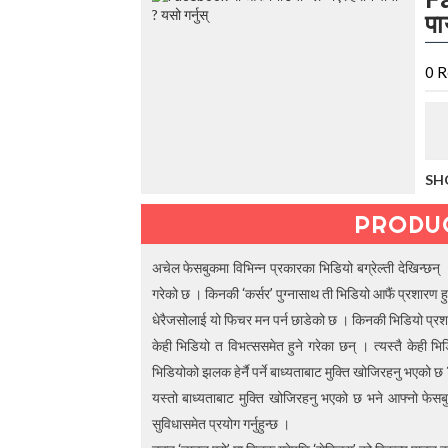
t
पा
h
e
V
0
R
a
c
a
t
i
o
SH
n
C
PRODU
o
l
अचेल फेसबुकमा विभिन्न प्रकारका भिडियो बग्रेल्ती देखिन्छन् ।
l
e
गरेको छ । किनकी ‘कर्सर’ पुग्नासाथ ती भिडियो आफैं प्रशारण ह
c
धेरैजसोलाई यो फिचर मन पर्न छाडेको छ । किनकी भिडियो प्रशार
t
केही भिडियो त विभत्ससमेत हुने गरेका छन् । त्यस्तै केही भ
i
o
भिडियोको झलक हेर्नै पर्ने बाध्यताबाट मुक्ति खोजिरहनु भएको छ 
n
यस्तो बाध्यताबाट मुक्ति खोजिरहनु भएको छ भने आफ्नो फेसब
—
सुविधासमेत प्रयोग गर्नुहुन्छ ।
U
p