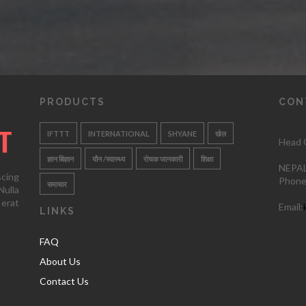
PRODUCTS
CON
IFTTT
INTERNATIONAL
SHYANE
खेल
Head O
ज्ञान बिज्ञान
यौन /स्वास्थ्य
रोचक जानकारी
शिक्षा
NEPAL
scing
Phone
समाचार
ulla
 erat
Email:
LINKS
FAQ
About Us
Contact Us