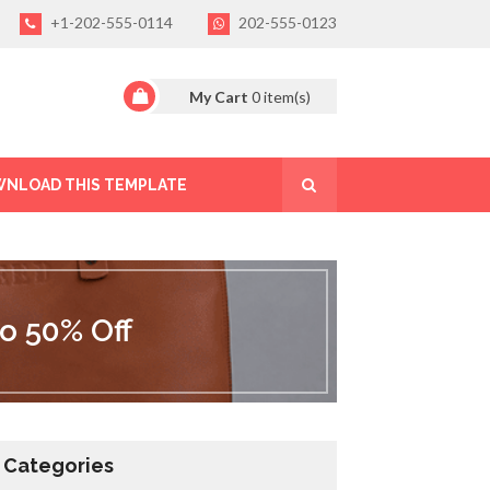
+1-202-555-0114
202-555-0123
My Cart
0
item(s)
NLOAD THIS TEMPLATE
o 50% Off
Categories