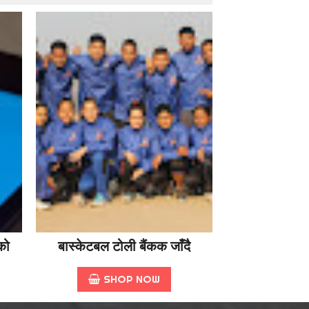
को
बास्केटबल टोली बैंकक जाँदै
SHOP NOW