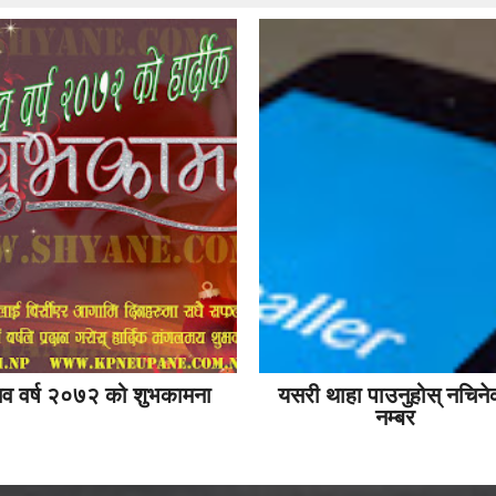
व वर्ष २०७२ को शुभकामना
यसरी थाहा पाउनुहोस् नचिने
नम्बर