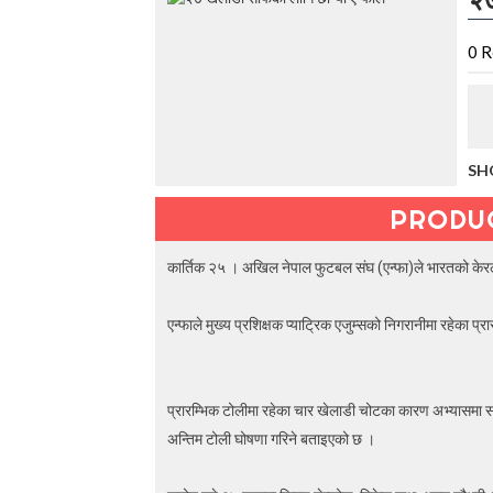
t
h
e
0
R
V
a
c
a
t
SH
i
o
PRODU
n
C
o
कार्तिक २५ । अखिल नेपाल फुटबल संघ (एन्फा)ले भारतको केर
l
l
e
एन्फाले मुख्य प्रशिक्षक प्याट्रिक एजुम्सको निगरानीमा रहेका
c
t
i
o
प्रारम्भिक टोलीमा रहेका चार खेलाडी चोटका कारण अभ्यासमा 
n
अन्तिम टोली घोषणा गरिने बताइएको छ ।
—
U
p