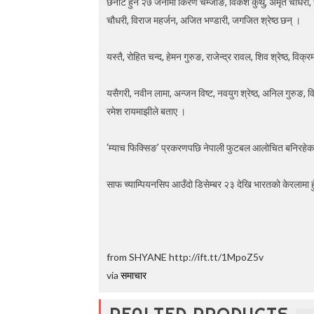
छनोट हुने २७ जनामा किरण चेम्जोङ, विकेश कुथु, अमृत चौधरी, रञ्ज
t
चौधरी, विराज महर्जन, अजित भण्डारी, जगजित श्रेष्ठ छन् ।
o
5
0
यस्तै, रोहित चन्द, हेमन गुरुङ, राजेन्द्र रावल, शिव श्रेष्ठ, व
%
O
f
यसैगरी, नवीन लामा, अन्जन विष्ट, नवयुग श्रेष्ठ, अनिल गुरुङ,
f
रमेश रायमाझीले बताए ।
‘म्याच फिक्सिङ’ प्रकरणपछि नेपाली फुटबल आलोचित बनिरहेका
साफ च्याम्पियनसिप आउँदो डिसेम्बर २३ देखि भारतको केरलामा ह
from SHYANE http://ift.tt/1MpoZ5v
via
समाचार
REALTED PRODUCTS