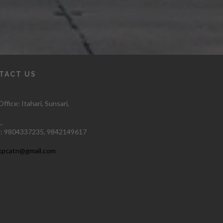
TACT US
ffice: Itahari
, Sunsari,
.
:
9804337235,
9842149617
kpcatn@gmail.com