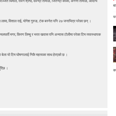
ित धिमाल, रविन श्रेष्ठ, देवेन्द्र तामाङ, जितेन्द्र कार्की, अनन्त तामाङ, अदित्य
बा
यस
िक्रम लामा, विशाल राई, योगेश गुरुङ, टंक बस्नेत पनि २७ जनाभित्र परेका छन् ।
 विमलघर्ती मगर, किरण लिम्बु र भरत खवास पनि अभ्यास टोलीमा परेका टिम व्यवस्थापक
 बेला यो टिम घोषणालाई निकै महत्वका साथ हेरएको छ ।
ुँदैछ ।
कस