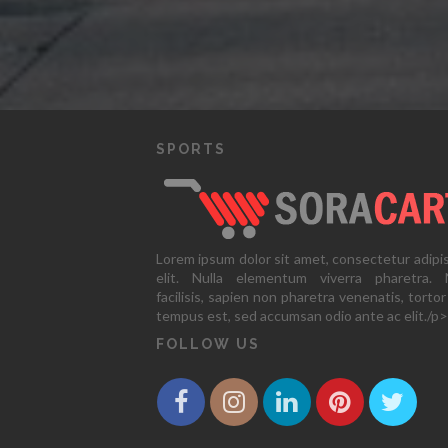
SPORTS
Lorem ipsum dolor sit amet, consectetur adipi
elit. Nulla elementum viverra pharetra. N
facilisis, sapien non pharetra venenatis, tortor
tempus est, sed accumsan odio ante ac elit./p>
FOLLOW US