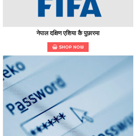
नेपाल दक्षिण एशिया कै पुछारमा
SHOP NOW