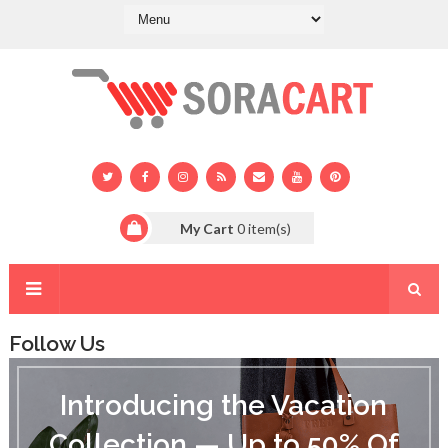
My Cart
0
item(s)
Follow Us
I
n
Introducing the Vacation
t
r
Collection — Up to 50% Of
o