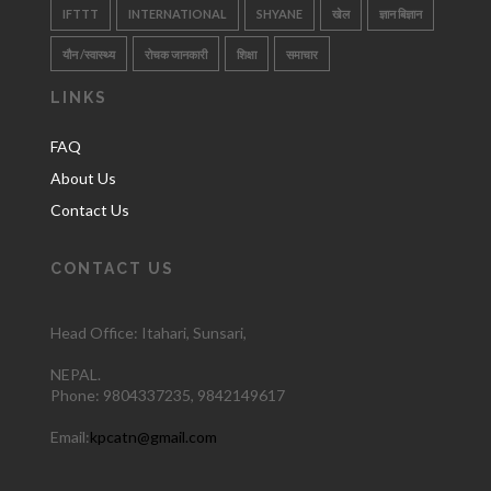
IFTTT
INTERNATIONAL
SHYANE
खेल
ज्ञान बिज्ञान
यौन /स्वास्थ्य
रोचक जानकारी
शिक्षा
समाचार
LINKS
FAQ
About Us
Contact Us
CONTACT US
Head Office: Itahari
, Sunsari,
NEPAL.
Phone:
9804337235,
9842149617
Email:
kpcatn@gmail.com