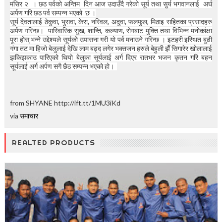
t
मंसिर २ । छठ पर्वको अन्तिम दिन आज उदाउँदै गरेको सूर्य तथा सुर्य भगवानलाई अर्घ
i
अर्पण गरि छठ पर्व सम्पन्न भएको छ ।
o
सूर्य देवतालाई ठेकुवा, भुसवा, केरा, नरिवल, अदुवा, फलफुल, मिठाइ सहितका प्रसादहरु
n
अर्पण गरिन्छ।
पारिवारिक सुख, शान्ति, कल्याण, रोगबाट मुक्ति तथा विभिन्न मनोकांक्षा
—
पूरा होस् भन्ने उद्देश्यले सूर्यको उपासना गरी यो पर्व मनाउने गरिन्छ । इटहरी इस्थित बुढी
गंगा तट मा हिजो बेलुलाई देखि लाम बढ्द लगेर भक्तजन हरुले बेहुली झैँ सिगारेर खोलालाई
U
झकिझकाउ पारिएको थियो बेलुका सूर्यलाई अर्ग दिएर रातभर भजन कृतन गरि बहन
p
सूर्यलाई अर्ग अर्पण सगै छैठ सम्पन्न भएको हो।
t
o
5
0
from SHYANE http://ift.tt/1MU3iKd
%
O
via
समाचार
f
f
REALTED PRODUCTS