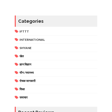
Categories
IFTTT
INTERNATIONAL
SHYANE
खेल
ज्ञान बिज्ञान
यौन /स्वास्थ्य
रोचक जानकारी
शिक्षा
समाचार