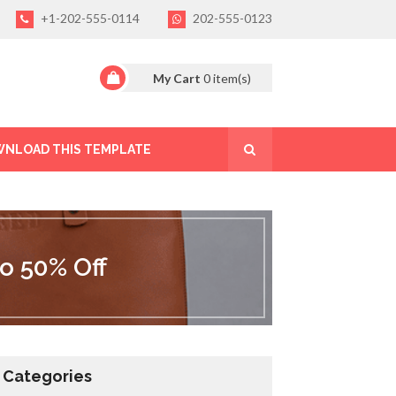
+1-202-555-0114
202-555-0123
My Cart
0
item(s)
NLOAD THIS TEMPLATE
o 50% Off
Categories