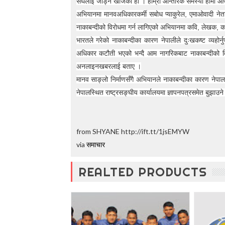
संघलाई जोड्न खोजेका हौं । हाम्रो आन्तरिक समस्या हामी आफैं 
t
अभियानमा मानवअधिकारकर्मी सबोध प्याकुरेल, एमाओवादी नेता
o
5
नाकाबन्दीको विरोधमा गर्न लागिएको अभियानमा कवि, लेखक, कलाका
0
भारतले गरेको नाकाबन्दीका कारण नेपालीले दुःखकष्ट व्यहोर
%
अधिकार कटौती भएको भन्दै आम नागरिकबाट नाकाबन्दीको वि
O
f
अनलाइनखबरलाई बताए ।
f
मानव साङ्लो निर्माणसँगै अभियानले नाकाबन्दीका कारण नेपालल
नेपालस्थित राष्ट्रसङ्घीय कार्यालयमा ज्ञापनपत्रसमेत बुझाउन
from SHYANE http://ift.tt/1jsEMYW
via
समाचार
REALTED PRODUCTS