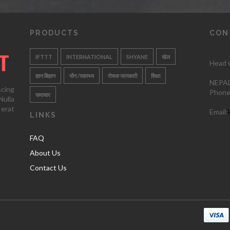
PRODUCTS
CON
IFTTT
INTERNATIONAL
SHYANE
खेल
Head O
ज्ञान बिज्ञान
यौन /स्वास्थ्य
रोचक जानकारी
शिक्षा
NEPAL
scing
Phone
समाचार
ulla
 erat
Email:
LINKS
FAQ
About Us
Contact Us