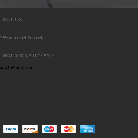
TACT US
ffice: Itahari
, Sunsari,
.
:
9804337235,
9842149617
kpcatn@gmail.com