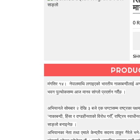
t
मा
h
e
V
0
R
a
c
a
t
i
o
SH
n
C
PRODU
o
l
मंगसिर १४। नेपालमाथि लगाइएको भारतीय नाकाबन्दीलाई अन्तरराष
l
e
भवन पुल्चोकसम्म आज मानव सांग्लो प्रदर्शन गर्दैछ ।
c
t
अभियानले सोमबार २ देखि ३ बजे एक घण्टासम्म राष्ट्रका पक्
i
o
‘नाकाबन्दी, हिंसा र दण्डहीनताको विरोध गरौँ, राष्ट्रिय स्वाधीन
n
साङ्लो बनाइनेछ ।
—
अभियानका नेता तथा एमाले केन्द्रीय सदस्य ठाकुर गैरेले भने-
U
p