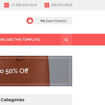
+1-202-555-0114
202-555-0123
My Cart
0
item(s)
NLOAD THIS TEMPLATE
o 50% Off
Categories