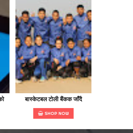
को
बास्केटबल टोली बैंकक जाँदै
SHOP NOW