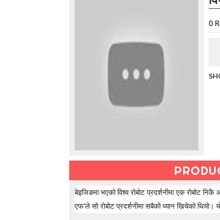
t
h
e
0
R
V
a
c
a
t
SH
i
o
n
C
o
l
l
e
c
t
PRODU
i
o
n
बेइजिङमा भएको विश्व रोबोट प्रदर्शनीमा एक रोबोट निक
—
एफ’ले सो रोबोट प्रदर्शनीमा सबैको ध्यान खिचेको थियो। य
U
p