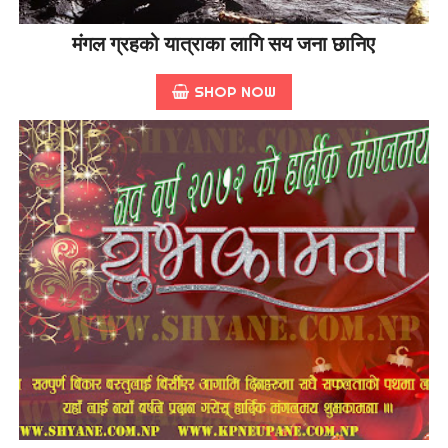
मंगल ग्रहको यात्राका लागि सय जना छानिए
SHOP NOW