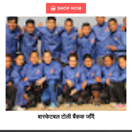
SHOP NOW
बास्केटबल टोली बैंकक जाँदै