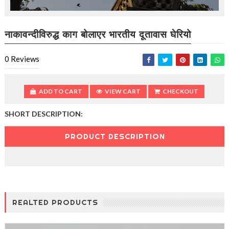
t
i
o
n
नाकावन्दीविरुद्ध काग बोलाएर भारतीय दूतावास घेरियो
—
U
0
Reviews
p
t
o
5
ADD TO CART
VIEW CART
CHECKOUT
0
%
SHORT DESCRIPTION:
O
f
PRODUCT DESCRIPTION
f
REALTED PRODUCTS