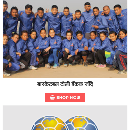
बास्केटबल टोली बैंकक जाँदै
SHOP NOW