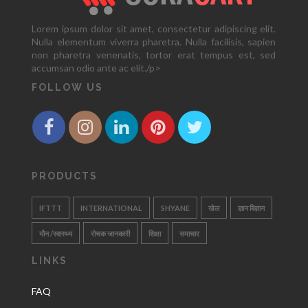
Lorem ipsum dolor sit amet, consectetur adipiscing elit.
Nulla elementum viverra pharetra. Nulla facilisis, sapien
non pharetra venenatis, tortor erat tempus est, sed
accumsan odio ante ac elit./p>
FOLLOW US
PRODUCTS
IFTTT
INTERNATIONAL
SHYANE
खेल
ज्ञान बिज्ञान
यौन /स्वास्थ्य
रोचक जानकारी
शिक्षा
समाचार
LINKS
FAQ