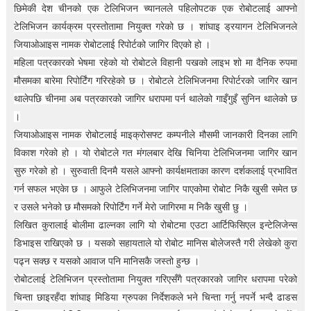
t
छिमेकी देश चीनको एक टेलिभिजन च्यानलले पहिलोपटक एक रोबोटलाई आफ्नो
i
टेलिभिजन कार्यक्रम प्रस्तोतामा नियुक्त गरेको छ । शांघाइ ड्रयागन टेलिभिजनले
o
n
जियाओआइस नामक रोबोटलाई रिपोर्टको जागिर दिएको हो ।
—
महिला पत्रकारको भेषमा रहेको यो रोबोटले विहानी पखको लाइभ शो मा दैनिक रुपमा
U
मौसमका बारेमा रिपोर्टिंग गरिरहेको छ । रोबोटले टेलिभिजनमा रिपोर्टरको जागिर खान
p
t
थालेपछि चीनमा अब पत्रकारको जागिर धरापमा पर्न थालेको गाइँगुइँ सुनिन थालेको छ
o
।
5
0
जियाओआइस नामक रोबोटलाई माइक्रोसफ्ट कम्पनीले मौसमी जानकारी दिनका लागि
%
विकाश गरेको हो । यो रोबोटले गत मंगलबार देखि चिनिया टेलिभिजनमा जागिर खान
O
सुरु गरेको हो । सुरुवाती दिनमै यसले आफ्नो कार्यक्षमताका कारण दर्शकलाई प्रभावित
f
f
गर्न सफल भएकेा छ । आफुले टेलिभिजनमा जागिर पाएकोमा रोबोट निकै खुसी समेत छ
र उसले भनेको छ मौसमको रिपोर्टिंग गर्ने मेरो जागिरमा म निकै खुसी छु ।
लिखित कुरालाई बोलीमा ढाल्नका लागि यो रोबोटमा एउटा आर्टिफिसिएल इन्टेलिजेन्स
डिभाइस राखिएको छ । यसको सहायताले यो रोबोट मानिस बोलेजस्तै गरी लेखेको कुरा
पढ्न सक्छ र यसको आवाज पनि मानिसकै जस्तो हुन्छ ।
रोबोटलाई टेलिभिजन प्रस्तोतामा नियुक्त गरिएसँगै पत्रकारको जागिर धरापमा परेको
चिन्ता छाइरहँदा शांघाइ मिडिया ग्रुपका निर्देशकले भने चिन्ता गर्नु नपर्ने भन्दै ढाडस