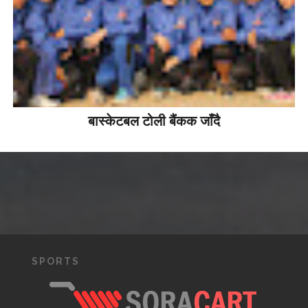
बास्केटबल टोली बैंकक जाँदै
SPORTS