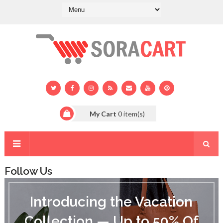
My Cart
0
item(s)
Follow Us
I
n
Introducing the Vacation
t
r
Collection — Up to 50% Of
o