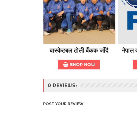
t
o
5
0
%
O
f
f
बास्केटबल टोली बैंकक जाँदै
नेपाल द
SHOP NOW
0 REVIEWS:
POST YOUR REVIEW