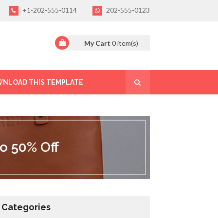
+1-202-555-0114
202-555-0123
My Cart
0
item(s)
NLOAD THIS TEMPLATE
o 50% Off
Categories