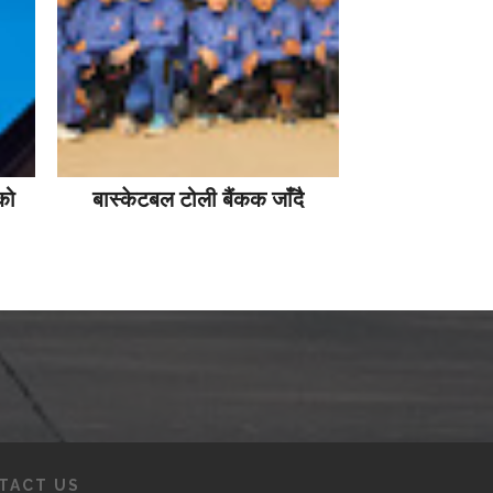
को
बास्केटबल टोली बैंकक जाँदै
TACT US