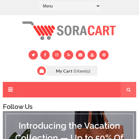
My Cart
0
item(s)
Follow Us
I
n
Introducing the Vacation
t
r
Collection — Up to 50% Of
o