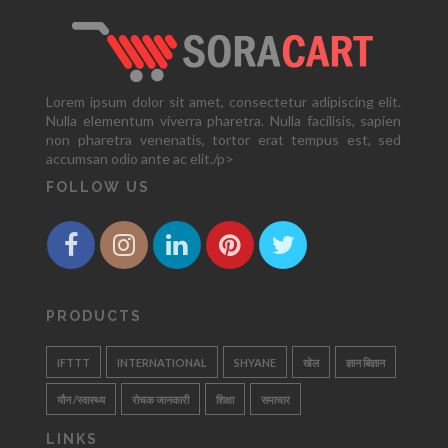
Lorem ipsum dolor sit amet, consectetur adipiscing elit.
Nulla elementum viverra pharetra. Nulla facilisis, sapien
non pharetra venenatis, tortor erat tempus est, sed
accumsan odio ante ac elit./p>
FOLLOW US
PRODUCTS
IFTTT
INTERNATIONAL
SHYANE
खेल
ज्ञान बिज्ञान
यौन /स्वास्थ्य
रोचक जानकारी
शिक्षा
समाचार
LINKS