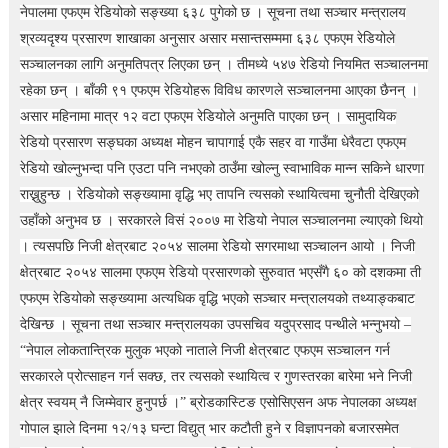
t
नेपालमा एफएम रेडियोको सङ्ख्या ६३८ पुगेको छ । सूचना तथा सञ्चार मन्त्रालय
i
श्रव्यदृश्य प्रसारण शाखाका अनुसार असार मसान्तसम्ममा ६३८ एफएम रेडियोले
o
n
सञ्चालनका लागि अनुमतिपत्र लिएका छन् । तीमध्ये ५४७ रेडियो नियमित सञ्चालनमा
—
रहेका छन् । बाँकी ९१ एफएम रेडियोहरू विविध कारणले सञ्चालनमा आएका छैनन् ।
U
असार महिनामा मात्र १२ वटा एफएम रेडियोले अनुमति पाएका छन् । सामुदायिक
p
t
रेडियो प्रसारण सङ्घका अध्यक्ष मोहन चापागाई एकै सहर वा गाउँमा धेरैवटा एफएम
o
रेडियो खोल्नुभन्दा पनि एउटा पनि नभएको ठाउँमा खोल्नु स्वाभाविक मान्न सकिने धारणा
5
0
राख्नुहुन्छ । रेडियोको सङ्ख्यामा वृद्धि भए तापनि त्यसको स्थायित्वमा चुनौती देखिएको
%
उहाँको अनुभव छ । सरकारले विसं २००७ मा रेडियो नेपाल सञ्चालनमा ल्याएको थियो
O
। त्यसपछि निजी क्षेत्रबाट २०५४ सालमा रेडियो सगरमाथा सञ्चालन आयो । निजी
f
f
क्षेत्रबाट २०५४ सालमा एफएम रेडियो प्रसारणको सुरुवात भएसँगै ६० को दशकमा ती
एफएम रेडियोको सङ्ख्यामा अत्यधिक वृद्धि भएको सञ्चार मन्त्रालयको तथ्याङ्कबाट
देखिन्छ । सूचना तथा सञ्चार मन्त्रालयका उपसचिव यदुप्रसाद पन्थीले भन्नुभयो –
“नेपाल लोकतान्त्रिक मुलुक भएको नाताले निजी क्षेत्रबाट एफएम सञ्चालन गर्न
सरकारले प्रोत्साहन गर्न सक्छ, तर त्यसको स्थायित्व र गुणस्तरका बारेमा भने निजी
क्षेत्र स्वयम् नै जिम्मेवार हुनुपर्छ ।” ब्रोडकास्टिङ एसोसिएसन अफ नेपालका अध्यक्ष
गोपाल झाले दिनमा १२/१३ घन्टा विद्युत् भार कटौती हुने र विज्ञापनको बजारसमेत