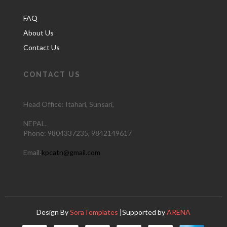
FAQ
About Us
Contact Us
CONTACT US
Head Office: Itahari
, Sunsari,
NEPAL.
Phone:
9804337235,
9842149617
Email:
kpcatn@gmail.com
Design By
SoraTemplates
|Supported by
ARENA