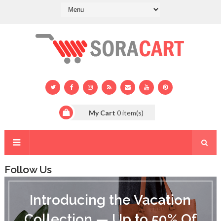
My Cart
0
item(s)
Follow Us
I
n
Introducing the Vacation
t
r
Collection — Up to 50% Of
o