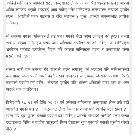
t
अहिले मानिसहरु चश्माको सट्टा कन्ट्याक्ट लेन्सतर्फ आकर्षित भइरहेका छन्। आफ्नो
i
आँखा कमजोर भएको अरुलाई थाहा नहोस् भनेर मानिसहरु कन्ट्याक्ट लेन्सको प्रयोग
o
गर्छन। आखाँको पावर माइनस ३ देखि माइनस ४ हुन्छ त्यस्तो समस्यालाई लासिक
n
भनिन्छ।
—
U
p
यो समस्या भएका व्यक्तिहरुले हाइ पावर भएको मोटो चश्मा लगाउनु पर्ने हुन्छ। यस्तो
t
समस्या भएका मानिसहरु प्राय जसो आँखाको अप्रेशन गराउने गर्छन्। जो मानिसहरु
o
अप्रेशन गर्नबाट डराउँछन् विशेष गरि त्यस्ता मानिसहरु चश्मा र कन्ट्याक्ट लेन्स
5
प्रयोग गर्ने गर्छन्।
0
%
यसका साथै कम उमेरमा धेरै पावरको चश्मा लगाउनु पर्ने भएकाले पनि मानिसहरुको
O
f
कन्ट्याक्ट लेन्स प्रति चासो बढ्दै गरेको देखिन्छ। कन्ट्याक्ट लेन्सको प्रयोग गरेपछि
f
चश्माको प्रयोग गर्नु पर्दैन्। लेन्सको प्रयोग पछि आफ्नो आँखाको पावर कम छ भनेर
अरुले थाहा पाउँदैनन्।
विशेष गरि १८-१९ वर्ष देखि २७-२८ वर्ष उमेरका मानिसहरु कन्ट्याक्ट लेन्स तर्फ बढी
आकर्षित भएको पाइन्छ। कन्ट्याक्ट लेन्स फेसनका रुपमा पनि अगाडि बढी रहेको छ।
खास गरि युवा पुस्ता यसको प्रयोग बढी गर्छन्। आफ्नो आँखाको नानीको रङ्ग फरक
देखाउनका निम्ति र पार्टीमा आफूलाई भिन्न देखाउन युवा पुस्ताले यसको प्रयोग गरेको
देखिन्छ।