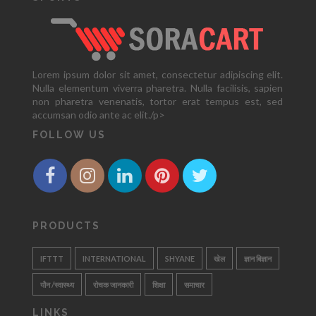
Lorem ipsum dolor sit amet, consectetur adipiscing elit.
Nulla elementum viverra pharetra. Nulla facilisis, sapien
non pharetra venenatis, tortor erat tempus est, sed
accumsan odio ante ac elit./p>
FOLLOW US
PRODUCTS
IFTTT
INTERNATIONAL
SHYANE
खेल
ज्ञान बिज्ञान
यौन /स्वास्थ्य
रोचक जानकारी
शिक्षा
समाचार
LINKS