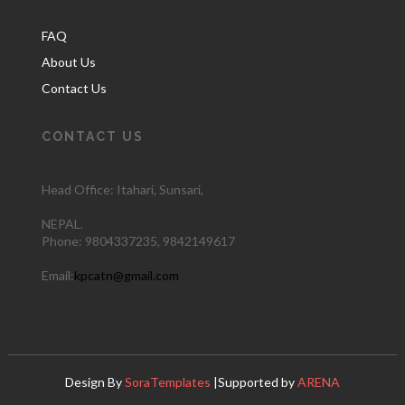
FAQ
About Us
Contact Us
CONTACT US
Head Office: Itahari
, Sunsari,
NEPAL.
Phone:
9804337235,
9842149617
Email:
kpcatn@gmail.com
Design By
SoraTemplates
|Supported by
ARENA