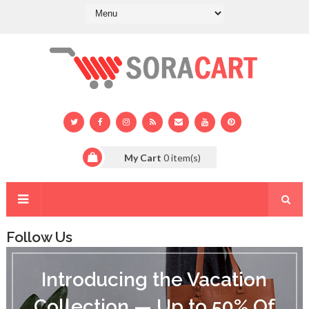
My Cart
0
item(s)
Follow Us
I
n
Introducing the Vacation
t
r
Collection — Up to 50% Of
o