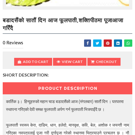
t
i
o
n
बडादसैंको सातौं दिन आज फूलपाती,शक्तिपीठमा पूजाआजा
—
गरिँदै
U
p
t
0
Reviews
o
5
0
ADD TO CART
VIEW CART
CHECKOUT
%
O
SHORT DESCRIPTION:
f
f
PRODUCT DESCRIPTION
कार्तिक ३। हिन्दूहरुको महान चाड बडादसैंको आज (मंगलबार) सातौं दिन । घरघरमा
स्थापना गरिएको देवी समक्ष फूलपाती अर्पण गर्न फूलपाती भित्र्याइँदै छ ।
फूलपाती स्वरूप केरा, दाडिम, धान, हलेदो, मानवृक्ष, कवि, बेल, अशोक र जयन्ती नाम
गरिएका नवपत्रलाई पूजा गरी दुर्गापूजा गरेको स्थानमा भित्रयाउने प्रचलन छ । नौ