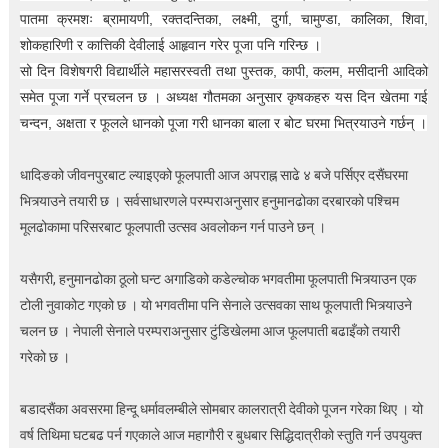
पातमा क्रमशः ब्रामायणी, रक्तदन्तिका, लक्ष्मी, दुर्गा, चामुण्डा, कालिका, शिवा,
शोकहारिणी र कात्तिकी देवीलाई आहृवान गरेर पूजा पनि गरिन्छ ।
सो दिन विशेषगरी विद्यार्थीले महासरस्वती तथा पुस्तक, कापी, कलम, मसीदानी आदिको
समेत पूजा गर्ने प्रचलन छ । अध्यक्ष गौतमका अनुसार कृषकहरु यस दिन खेतमा गई
चन्दन, अक्षता र फूलले धानको पूजा गरी धानका बाला र बोट घरमा भित्रयाउने गर्छन् ।
धादिङको जीवनपुरबाट ल्याइएको फूलपाती आज अपराह्न साढे ४ बजे पर्सिएर दसैंघरमा
भित्र्याउने तयारी छ । सर्वसाधारणले परम्पराअनुसार हनुमानढोका दरबारको पश्चिम
मूलढोकामा परिसरबाट फूलपाती उत्सव अवलोकन गर्न पाउने छन् ।
यसैगरी, हनुमानढोका ठूलो घन्ट अगाडिको कडेल्चोक भगवतीमा फूलपाती भित्र्याउन एक
टोली नुवाकोट गएको छ । यो भगवतीमा पनि सेनाले उत्सवका साथ फूलपाती भित्र्याउने
चलन छ । नेपाली सेनाले परम्पराअनुसार टुंडिखेलमा आज फूलपाती बढाइँको तयारी
गरेको छ ।
बडादसैंका अवसरमा हिन्दू धर्मावलम्बीले सोमबार कालरात्री देवीको पूजन गरेका थिए । यो
वर्ष तिथिमा घटबढ पर्न गएकाले आज महागौरी र बुधबार सिद्धिदात्रीको स्तुति गर्न उपयुक्त