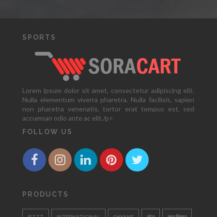
SPORTS
Lorem ipsum dolor sit amet, consectetur adipiscing elit.
Nulla elementum viverra pharetra. Nulla facilisis, sapien
non pharetra venenatis, tortor erat tempus est, sed
accumsan odio ante ac elit./p>
FOLLOW US
PRODUCTS
IFTTT
INTERNATIONAL
SHYANE
खेल
ज्ञान बिज्ञान