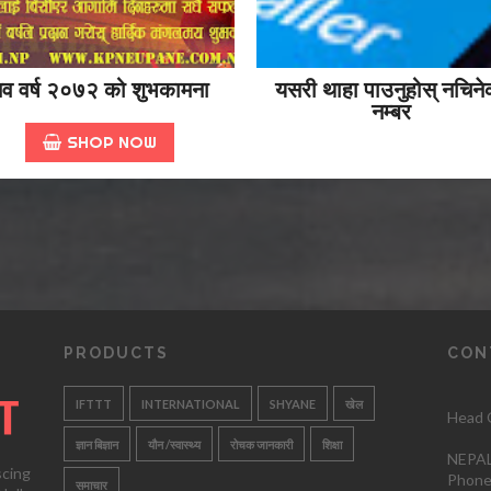
व वर्ष २०७२ को शुभकामना
यसरी थाहा पाउनुहोस् नचिने
नम्बर
SHOP NOW
PRODUCTS
CON
IFTTT
INTERNATIONAL
SHYANE
खेल
Head O
ज्ञान बिज्ञान
यौन /स्वास्थ्य
रोचक जानकारी
शिक्षा
NEPAL
scing
Phone
समाचार