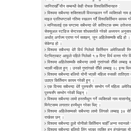
t
जानिराखौँ यौन सम्बन्धी केही रोचक विश्वकिर्तिमानहरु :
o
विश्वमा सबैभन्दा शक्तिशाली वियस्खलन गर्ने व्यक्तिको नाम
5
माइल प्रतिघण्टाको गतिमा स्खलन गर्दै विश्वकिर्तिमान कायम ग
0
मानिसलाई एक घण्टामा सबैभन्दा धेरै कतिपटक सम्म उत्तेजना
%
सेक्सुअल स्टडिज सेन्टरका शोधकर्ताले गरेको अध्ययन अनु
O
अर्थात् अर्गाज्म प्राप्त गर्न सक्छन्, जुन अहिलेसम्मकै बढि
f
f
सेकेण्ड हो ।
विश्वमा सबैभन्दा धेरै विर्य निलेको किर्तिमान अमेरिक
पेटभित्रबाट आफुले पहिले निलेको १.७ पिन्ट विर्य वान्ता गरेर व
विश्वमा अहिलेसम्मकै सबैभन्दा लामो गुप्तांगको रौँको लम्बा
भएकी महिला हुन् । उनको गुप्तांगको रौँको लम्बाइ २८ इन्च थि
विश्वमा सबैभन्दा बलियो योनी भएकी महिला रुसकी तातिएता
उठाएर किर्तिमान कायम गरेकी हुन् ।
एक दिनमा सबैभन्दा धेरै पुरुषसँग सम्भोग गर्ने महिला अम
पुरुषसँग सम्भोग गरेकी थिइन् ।
विश्वमा सबैभन्दा लामो हस्तमैथुन गर्ने व्यक्तिको नाम मास
मिनेटसम्म लगातार हस्मैथुन गरेका थिए ।
विश्वमा अहिलेसम्मको सबैभन्दा लामो लिंगको लम्बाइ ३४ से
राखेका छन् ।
विश्वमा सबैभन्दा ठूलो योनीको किर्तिमान चाहीँ अन्ना स्वा
विश्वमा सबैभन्दा बलियो लिंग भएका व्यक्ति हुन् हंगकंग