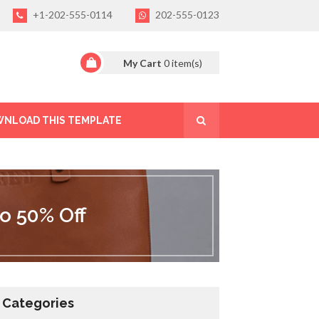
+1-202-555-0114
202-555-0123
My Cart
0
item(s)
NLOAD THIS TEMPLATE
o 50% Off
Categories