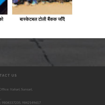
को
बास्केटबल टोली बैंकक जाँदै
TACT US
ffice: Itahari
, Sunsari,
.
:
9804337235,
9842149617