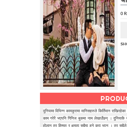
t
h
e
0
R
V
a
c
a
t
SH
i
o
n
C
o
l
l
e
c
t
PRODU
i
o
n
दुनियामा विभिन्न कामकुरामा मानिसहरुले किर्तिमान राखिरहेक
—
काम गरेरै भएपनि गिनिज बुकमा नाम लेखाउँछन् । दुनियाकै स
U
होलान् तर हिम्मत र क्षमता सबैमा हुने कुरा भएन । तर सबैले 
p