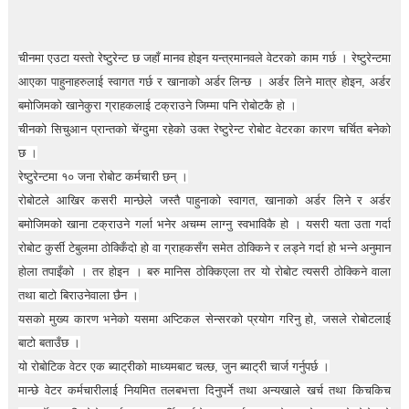
t
i
o
n
चीनमा एउटा यस्तो रेष्टुरेन्ट छ जहाँ मानव होइन यन्त्रमानवले वेटरको काम गर्छ । रेष्टुरेन्टमा
—
आएका पाहुनाहरुलाई स्वागत गर्छ र खानाको अर्डर लिन्छ । अर्डर लिने मात्र होइन, अर्डर
U
बमोजिमको खानेकुरा ग्राहकलाई टक्राउने जिम्मा पनि रोबोटकै हो ।
p
t
चीनको सिचुआन प्रान्तको चेंग्दुमा रहेको उक्त रेष्टुरेन्ट रोबोट वेटरका कारण चर्चित बनेको
o
छ ।
5
0
रेष्टुरेन्टमा १० जना रोबोट कर्मचारी छन् ।
%
रोबोटले आखिर कसरी मान्छेले जस्तै पाहुनाको स्वागत, खानाको अर्डर लिने र अर्डर
O
बमोजिमको खाना टक्राउने गर्ला भनेर अचम्म लाग्नु स्वभाविकै हो । यसरी यता उता गर्दा
f
f
रोबोट कुर्सी टेबुलमा ठोक्किँदो हो वा ग्राहकसँग समेत ठोक्किने र लड्ने गर्दा हो भन्ने अनुमान
होला तपाइँको । तर होइन । बरु मानिस ठोक्किएला तर यो रोबोट त्यसरी ठोक्किने वाला
तथा बाटो बिराउनेवाला छैन ।
यसको मुख्य कारण भनेको यसमा अप्टिकल सेन्सरको प्रयोग गरिनु हो, जसले रोबोटलाई
बाटो बताउँछ ।
यो रोबोटिक वेटर एक ब्याट्रीको माध्यमबाट चल्छ, जुन ब्याट्री चार्ज गर्नुपर्छ ।
मान्छे वेटर कर्मचारीलाई नियमित तलबभत्ता दिनुपर्ने तथा अन्यखाले खर्च तथा किचकिच