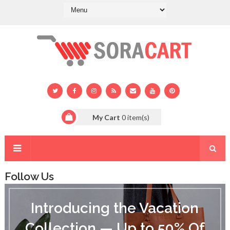
My Cart
0
item(s)
Follow Us
I
n
Introducing the Vacation
t
r
Collection — Up to 50% Of
o