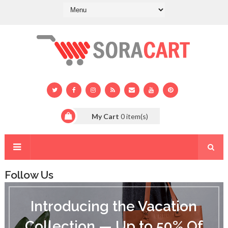
My Cart
0
item(s)
Follow Us
I
n
Introducing the Vacation
t
r
Collection — Up to 50% Of
o