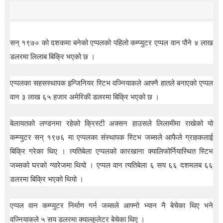
t
i
o
n
—
सन् १९७० को दशकमा बनेको एप्पलको पहिलो कम्प्युटर एप्पल वान पौने ४ लाख
U
डलरमा लिलाब बिक्रि भएको छ ।
p
t
o
एप्पलका सहसस्थापक इन्जिनियर स्टिभ वज्नियाकले आफ्नै हातले बनाएको एप्पल
5
0
वान ३ लाख ६५ हजार अमेरिकी डलरमा बिक्रि भएको छ ।
%
O
बेलायतको लण्डनमा रहेको क्रिस्टी अक्सन हाउसले लिलामीमा राखेको यो
f
f
कम्प्युटर सन् १९७६ मा एप्पलका संस्थापक स्टिभ जब्सले आफैले ग्राहकलाई
बिक्रि गरेका थिए । त्यतिबेला एप्पलको कारखाना क्यालिफोर्नियास्थित स्टिभ
जब्सको घरको ग्यारेजमा थियो । एप्पल वान त्यतिबेला ६ सय ६६ दशमलब ६६
डलरमा बिक्रि भएको थियो ।
एप्पल वान कम्प्युटर निर्माण गर्न जब्सले आफ्नो भ्यान नै बेचेका थिए भने
वज्नियाकले ५ सय डलरमा क्याल्कुलेटर बेचेका थिए ।