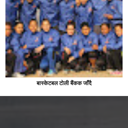
बास्केटबल टोली बैंकक जाँदै