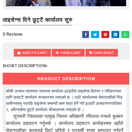
t
i
o
n
लाइसेन्स दिने छुट्टै कार्यालय सुरु
—
U
0
Reviews
p
t
o
5
ADD TO CART
VIEW CART
CHECKOUT
0
%
SHORT DESCRIPTION:
O
f
PRODUCT DESCRIPTION
f
कोशी अञ्चल यातायात व्यवस्था कार्यालय इटहरीले लाइसेन्स वितरण र नविकरणका
लागि छसट्टै कार्यालय सञ्चालनमा ल्याएको छ । एउटै कार्यालयमा सेवाग्राहीको भिड
थामीनसक्नु भएपछि लाइसेन्स सम्बन्धी काम मात्र हेर्ने गरी इटहरी उपमहानगरपालिका
२, आँपगाछीमा छुट्टै कार्यालय सँञ्चालनमा ल्याएको हो ।
सुनसरी जिल्लाका प्रमुख जिल्ला अधिकारी रविलाल पन्थले बुधबार
कार्यालय उद्घाटन गर्नुभयो । कार्यालय उद्घाटन कार्यक्रममा उहाँले
सेवाग्राहीका कामलाई छिटो छरितो र पारदर्शी रुपमा सम्पादन गर्नुपर्ने