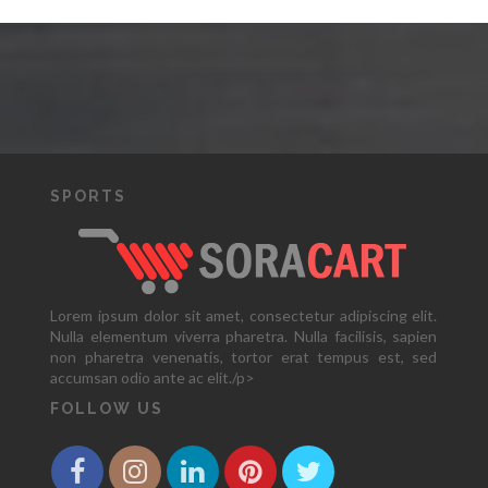
SPORTS
Lorem ipsum dolor sit amet, consectetur adipiscing elit.
Nulla elementum viverra pharetra. Nulla facilisis, sapien
non pharetra venenatis, tortor erat tempus est, sed
accumsan odio ante ac elit./p>
FOLLOW US