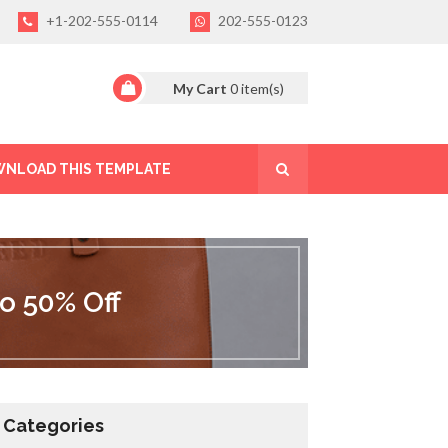
+1-202-555-0114
202-555-0123
My Cart
0
item(s)
NLOAD THIS TEMPLATE
o 50% Off
Categories