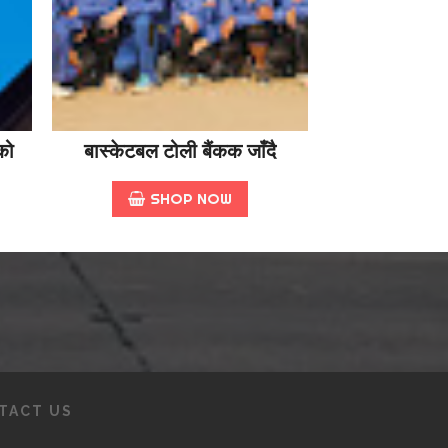
को
बास्केटबल टोली बैंकक जाँदै
SHOP NOW
TACT US