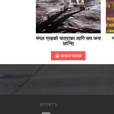
मंगल ग्रहको यात्राका लागि सय जना
न
छानिए
SHOP NOW
SPORTS