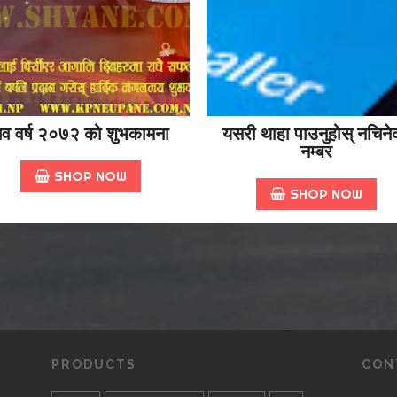
व वर्ष २०७२ को शुभकामना
यसरी थाहा पाउनुहोस् नचिने
नम्बर
SHOP NOW
SHOP NOW
PRODUCTS
CON