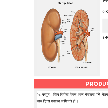
t
h
e
0
R
V
a
c
a
t
SH
i
o
n
C
o
l
l
e
c
t
PRODU
i
o
n
२८ फागुन, विश्व मिर्गौला दिवस आज नेपालमा पनि चेतनामू
—
साथ दिवस मनाउन लागिएको हो ।
U
p