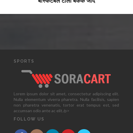
बास्केटबल टोली बैंकक जाँदै
SPORTS
Lorem ipsum dolor sit amet, consectetur adipiscing elit.
Nulla elementum viverra pharetra. Nulla facilisis, sapien
non pharetra venenatis, tortor erat tempus est, sed
accumsan odio ante ac elit./p>
FOLLOW US