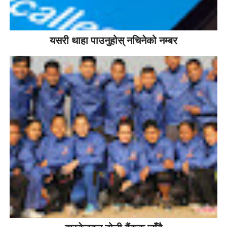
यसरी थाहा पाउनुहोस् नचिनेको नम्बर