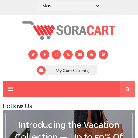
My Cart
0
item(s)
Follow Us
I
n
Introducing the Vacation
t
r
Collection — Up to 50% Of
o