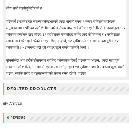
जीवन सुखी र खुशी हुने देखिएको छ ।
एडिनबर्ग इन्टरनेशनल साइन्स फेस्टिभलको एउटा भागको रुपमा १ हजार मानिसबीच गरिएको
अनुसन्धानमा दम्पत्तिको सुत्ने शैलीका बारेमा रोचक तथ्य सार्वजनिक भएको थियो । जसअनुसार ४२
प्रतिशत दम्पत्तिले ढाड जोडेर, ३१ प्रतिशतले एकापट्टि फर्केर एउटै पोजिशनमा र ४ प्रतिशतले
आमनेसामने गरेर सुत्ने गरेको बताएका थिए । यस्तै, १२ प्रतिशतले १ इन्चभन्दा कम दूरीमा र २
प्रतिशतले ३० इन्चभन्दा बढी दूरी बनाएर सुत्ने गरेको पाइएको थियो ।
युनिभर्सिटी अफ हर्टफोर्डसायरका मनोविद् प्राध्यापक रिचर्ड वाइजम्यान भन्छन्, ‘एउटा महत्वपूर्ण
फरक भनेको शरीर छुनेमा पाइयो, एकआपसमा छोएर सुत्ने ९४ प्रतिशत दम्पत्ति संबन्धमा खुशी रहेको
पाइयो, जबकि शरीर नै नछुनेहरूबीचको संबन्ध राम्रो रहेको पाइएन ।
REALTED PRODUCTS
यौन /स्वास्थ्य
0 REVIEWS: