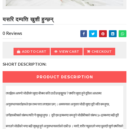
t
i
o
n
यसरि दम्पत्ति खुशी हुन्छन्
—
U
0
Reviews
p
t
o
5
ADD TO CART
VIEW CART
CHECKOUT
0
%
SHORT DESCRIPTION:
O
f
PRODUCT DESCRIPTION
f
तपाईंहरू आफ्नो जोडीसंग सुत्दा बीचमा कति ठाउँ छाड्नुहुन्छ ? दम्पत्ति सुत्दा हुने दूरीका आधारमा
अनुसन्धानकर्ताहरूले एक तथ्य पत्ता लगाएका छन् । अध्ययनका अनुसार जोडी सुत्दा दूरी जति कम हुन्छ,
उनीहरूबीचको संबन्ध त्यति नै सुमधुर हुन्छ । दूरी एक इञ्चभन्दा कम हुने जोडीबीचको संबन्ध ३० इञ्चभन्दा बढी दूरी
बनाउने जोडीको भन्दा बढी सुमधुर हुने अनुसन्धानकर्ताको दाबी छ । यस्तै, शरीर नछुवाउने भन्दा छुवाएरै सुत्ने दम्पत्तिको